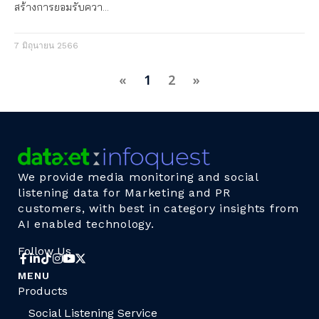
สร้างการยอมรับควา…
7 มิถุนายน 2566
«
1
2
»
We provide media monitoring and social
listening data for Marketing and PR
customers, with best in category insights from
AI enabled technology.
Follow Us
MENU
Products
Social Listening Service