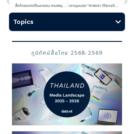
สื่อไทยแตกเป็นอะตอม ตามพฤติกรรมผู้บริโภคที่เปลี่ยน! ปัฐวีร์ อภิวัชรเจริญสิน ผู้บริหาร We Are Social Thailand แนะแบรนด์ชนะใจผู้บริโภคแทนไล่ตามอัลกอริทึม
เจาะมุมมอง “ศาสตรา วิริยะเจริญธรรม” Country MD ของ PlayPark กับโอกาสของแบรนด์ในตลาดเกมไทย
Topics
ภูมิทัศน์สื่อไทย 2568-2569