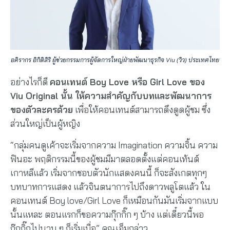
อคิรากร อิกิติสิริ ผู้ช่วยกรรมการผู้จัดการใหญ่ฝ่ายพัฒนาธุรกิจ Viu (วิว) ประเทศไทย
อย่างไรก็ดี
คอนเทนต์ Boy Love หรือ Girl Love ของ
Viu Original นั้น ให้ความสำคัญกับบทและพัฒนาการ
ของตัวละครด้วย
เพื่อให้คอนเทนต์สามารถดึงดูดผู้ชม ซึ่ง
ส่วนใหญ่เป็นผู้หญิง
“กลุ่มคนดูเค้าจะเริ่มจากความ Imagination ความจิ้น ความ
ฟินอะ พฤติกรรมนี้ของผู้ชมมีมาตลอดตั้งแต่คอนเท้นต์
เกาหลีแล้ว เริ่มจากชอบตัวนักแสดงคนนี้ ก็จะสังเกตทุกๆ
บทบาทการแสดง แล้วจินตนาการไปถึงดาวพลูโตแล้ว ใน
คอนเทนต์ Boy love/Girl Love ก็เหมือนกันมันเริ่มจากแบบ
นั้นแหละ ตอนแรกก็ขอความกุ๊กกิ๊ก ๆ บ้าง แต่เดี๋ยวนี้พอ
กุ๊กกิ๊กไปนาน ๆ ก็เริ่มเบื่อ” คุณเอ็มกล่าว