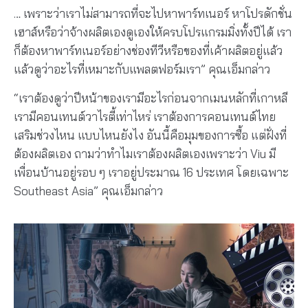
… เพราะว่าเราไม่สามารถที่จะไปหาพาร์ทเนอร์ หาโปรดักชั่น
เฮาส์หรือว่าจ้างผลิตเองดูเองให้ครบโปรแกรมมิ่งทั้งปีได้ เรา
ก็ต้องหาพาร์ทเนอร์อย่างช่องทีวีหรือของที่เค้าผลิตอยู่แล้ว
แล้วดูว่าอะไรที่เหมาะกับแพลตฟอร์มเรา” คุณเอ็มกล่าว
“เราต้องดูว่าปีหน้าของเรามีอะไรก่อนจากเมนหลักที่เกาหลี
เรามีคอนเทนต์วาไรตี้เท่าไหร่ เราต้องการคอนเทนต์ไทย
เสริมช่วงไหน แบบไหนยังไง อันนี้คือมุมของการซื้อ แต่ฝั่งที่
ต้องผลิตเอง ถามว่าทําไมเราต้องผลิตเองเพราะว่า Viu มี
เพื่อนบ้านอยู่รอบ ๆ เราอยู่ประมาณ 16 ประเทศ โดยเฉพาะ
Southeast Asia” คุณเอ็มกล่าว