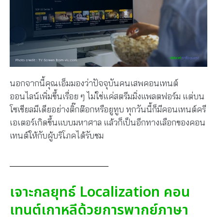
นอกจากนี้คุณเอ็มมองว่าปัจจุบันคนเสพคอนเทนต์
ออนไลน์เพิ่มขึ้นเรื่อย ๆ ไม่ใช่แค่สตรีมมิ่งแพลตฟอร์ม แต่บน
โซเชียลมีเดียอย่างติ๊กต๊อกหรือยูทูบ ทุกวันนี้ก็มีคอนเทนต์ครี
เอเตอร์เกิดขึ้นแบบมหาศาล แล้วก็เป็นอีกทางเลือกของคอน
เทนต์ให้กับผู้บริโภคได้รับชม
เจาะกลยุทธ์ Localization คอน
เทนต์เกาหลีด้วยการพากย์ภาษา