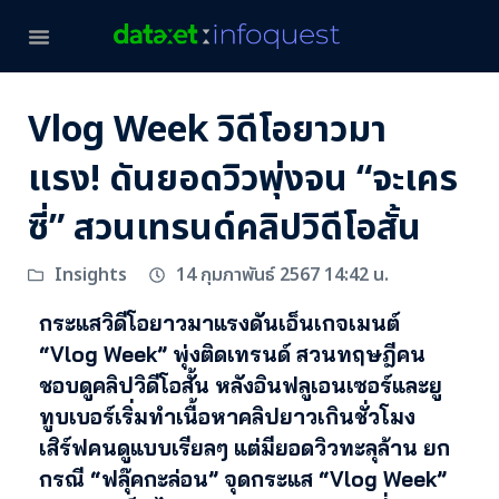
Vlog Week วิดีโอยาวมา
แรง! ดันยอดวิวพุ่งจน “จะเคร
ซี่” สวนเทรนด์คลิปวิดีโอสั้น
14 กุมภาพันธ์ 2567 14:42 น.
Insights
กระแสวิดีโอยาวมาแรงดันเอ็นเกจเมนต์
“Vlog Week” พุ่งติดเทรนด์ สวนทฤษฎีคน
ชอบดูคลิปวิดีโอสั้น หลังอินฟลูเอนเซอร์และยู
ทูบเบอร์เริ่มทำเนื้อหาคลิปยาวเกินชั่วโมง
เสิร์ฟคนดูแบบเรียลๆ แต่มียอดวิวทะลุล้าน ยก
กรณี “ฟลุ๊คกะล่อน” จุดกระแส “Vlog Week”