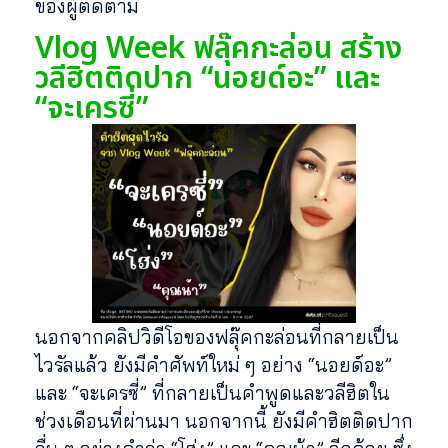
ของผู้ติดตาม
Vlog Week ฟลุ๊คกะล่อน สร้าง
วลีฮิตติดปาก “นอยด์อะ” และ
“จะเครซี่”
นอกจากคลิปวิดีโอของฟลุ๊คกะล่อนที่กลายเป็น
ไวรัลแล้ว ยังมีคำศัพท์ใหม่ ๆ อย่าง “นอยด์อะ”
และ “จะเครซี่” ที่กลายเป็นคำพูดและวลีฮิตใน
ช่วงเดือนที่ผ่านมา นอกจากนี้ ยังมีคำฮิตติดปาก