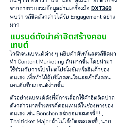
อื่น ๆ อย่างคำว่า “โฮ่ง” และ “คุณน้า” อีกด้วย ซึ่ง
DXT360
จากการรวบรวมข้อมูลผ่านเครื่องมือ
พบว่า วลีฮิตดังกล่าวได้รับ Engagement อย่าง
มาก
แบรนด์ดังนำคำฮิตสร้างคอน
เทนต์
ไวรัลจนแบรนด์ต่าง ๆ หยิบคำศัพท์และวลีฮิตมา
ทำ Content Marketing กันมากขึ้น โดยนำมา
ใช้ร่วมกับการโปรโมตโปรโมชั่นหรือสินค้าของ
ตนเอง เพื่อทำให้ผู้บริโภคสนใจและเข้าถึงคอน
เทนต์หรือแบรนด์ง่ายขึ้น
ตัวอย่างแบรนด์ดังที่มีการเลือกใช้คำฮิตติดปาก
ดังกล่าวมาสร้างสรรค์คอนเทนต์ในช่องทางของ
ตนเอง เช่น Bonchon อร่อยจนจะเครซี่!!! ,
Thaiticket Major ถ้าไม่ได้บัตรจะเครซี่!, นาย