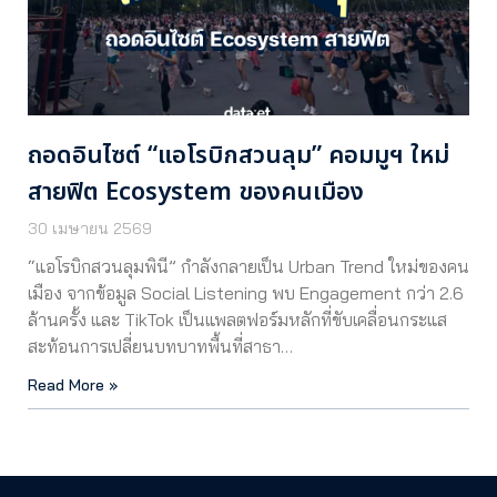
ถอดอินไซต์ “แอโรบิกสวนลุม” คอมมูฯ ใหม่
สายฟิต Ecosystem ของคนเมือง
30 เมษายน 2569
“แอโรบิกสวนลุมพินี” กำลังกลายเป็น Urban Trend ใหม่ของคน
เมือง จากข้อมูล Social Listening พบ Engagement กว่า 2.6
ล้านครั้ง และ TikTok เป็นแพลตฟอร์มหลักที่ขับเคลื่อนกระแส
สะท้อนการเปลี่ยนบทบาทพื้นที่สาธา…
Read More »