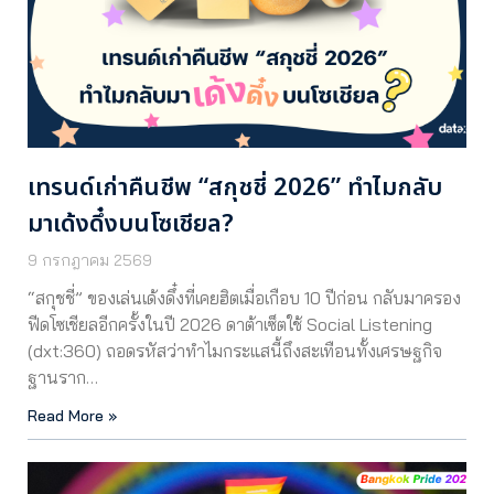
เทรนด์เก่าคืนชีพ “สกุชชี่ 2026” ทำไมกลับ
มาเด้งดึ๋งบนโซเชียล?
9 กรกฎาคม 2569
“สกุชชี่” ของเล่นเด้งดึ๋งที่เคยฮิตเมื่อเกือบ 10 ปีก่อน กลับมาครอง
ฟีดโซเชียลอีกครั้งในปี 2026 ดาต้าเซ็ตใช้ Social Listening
(dxt:360) ถอดรหัสว่าทำไมกระแสนี้ถึงสะเทือนทั้งเศรษฐกิจ
ฐานราก…
Read More »