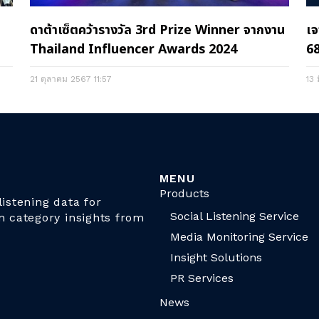
ดาต้าเซ็ตคว้ารางวัล 3rd Prize Winner จากงาน
เจ
Thailand Influencer Awards 2024
68
21 ตุลาคม 2567
11:57
13
MENU
Products
istening data for
Social Listening Service
n category insights from
Media Monitoring Service
Insight Solutions
PR Services
News