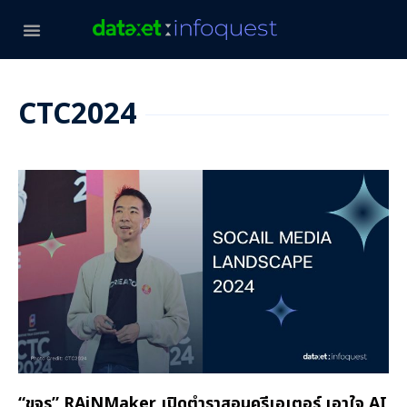
CTC2024
“ขจร” RAiNMaker เปิดตำราสอนครีเอเตอร์ เอาใจ AI