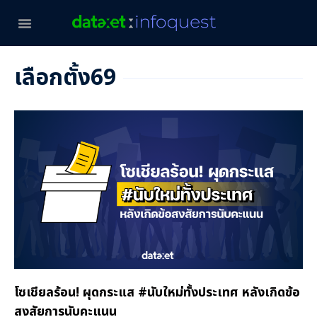
เลือกตั้ง69
โซเชียลร้อน! ผุดกระแส #นับใหม่ทั้งประเทศ หลังเกิดข้อ
สงสัยการนับคะแนน