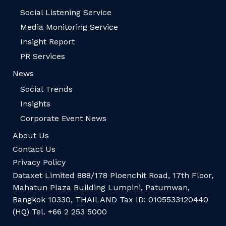
Social Listening Service
Media Monitoring Service
Insight Report
PR Services
News
Social Trends
Insights
Corporate Event News
About Us
Contact Us
Privacy Policy
Dataxet Limited 888/178 Ploenchit Road, 17th Floor,
Mahatun Plaza Building Lumpini, Patumwan,
Bangkok 10330, THAILAND Tax ID: 0105533120440
(HQ) Tel. +66 2 253 5000