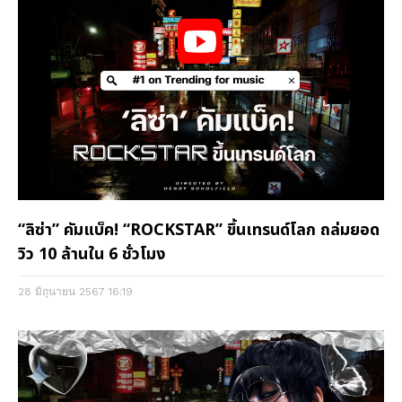
“ลิซ่า” คัมแบ็ค! “ROCKSTAR” ขึ้นเทรนด์โลก ถล่มยอด
วิว 10 ล้านใน 6 ชั่วโมง
28 มิถุนายน 2567
16:19