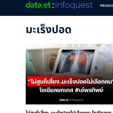
PRODU
มะเร็งปอด
ไม่สูบก็เสี่ยง..มะเร็งปอดไม่เลือกคน โซเชียลยก