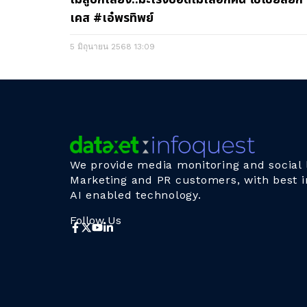
เคส #เอ๋พรทิพย์
5 มิถุนายน 2568
13:09
We provide media monitoring and social l
Marketing and PR customers, with best i
AI enabled technology.
Follow Us