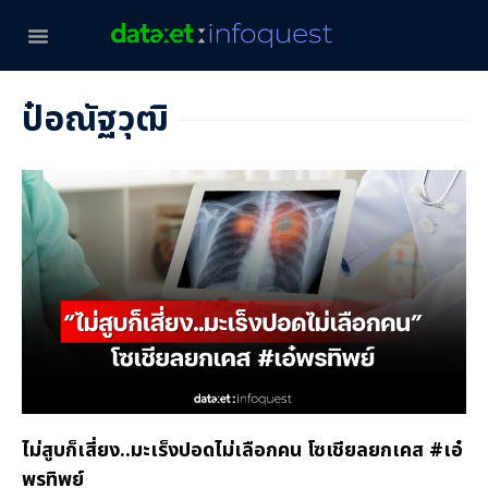
ป๋อณัฐวุฒิ
ไม่สูบก็เสี่ยง..มะเร็งปอดไม่เลือกคน โซเชียลยกเคส #เอ๋
พรทิพย์