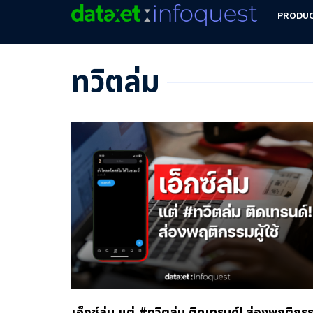
PRODU
ทวิตล่ม
เอ็กซ์ล่ม แต่ #ทวิตล่ม ติดเทรนด์! ส่องพฤติกร