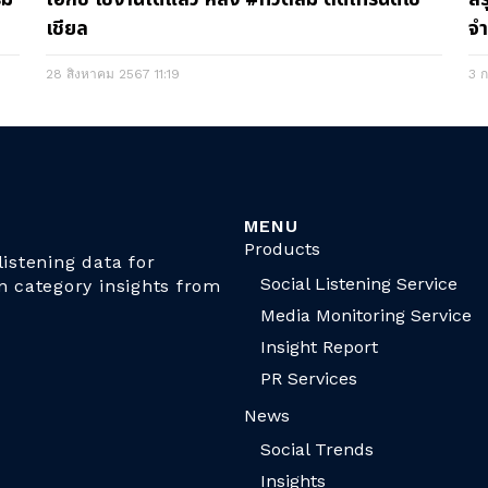
เชียล
จำ
28 สิงหาคม 2567
11:19
3 
MENU
Products
istening data for
Social Listening Service
n category insights from
Media Monitoring Service
Insight Report
PR Services
News
Social Trends
Insights