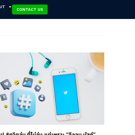
UT
CONTACT US
ุป #ทวิตล่ม ที่ไม่ล่ม แต่เพราะ “อีลอน มัสก์”