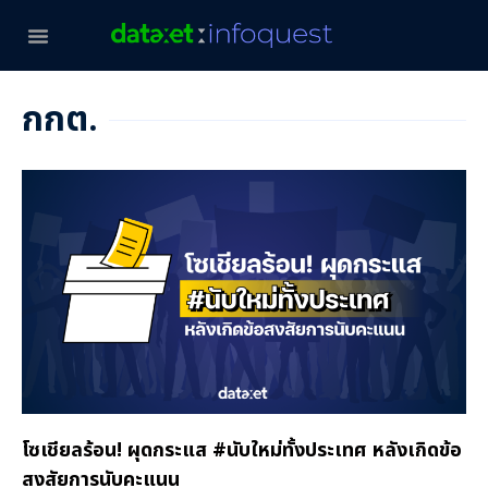
กกต.
โซเชียลร้อน! ผุดกระแส #นับใหม่ทั้งประเทศ หลังเกิดข้อ
สงสัยการนับคะแนน