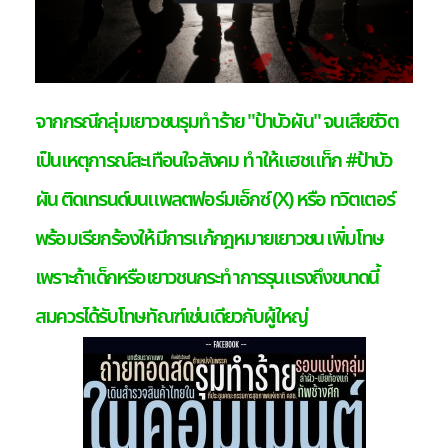
จากกรณีกลุ่มเยาวชนรุมทำร้าย "ป้าบัวผัน" จนเสียชีวิต
เป็นเหตุการณ์สะเทือนใจสังคม ทำให้แฮชแท็ก #ป้าบัว
ผัน ติดเทรนด์บนแพลตฟอร์มเอ็กซ์ (X) หรือ ทวิตเตอร์
พร้อมเรียกร้องให้มีการแก้กฎหมายเยาวชน เพิ่มโทษ
เพราะถ้าเด็กหรือเยาวชนกระทำการรุนแรงถึงขนาดนี้
สมควรได้รับโทษทัณฑ์เช่นเดียวกับผู้ใหญ่