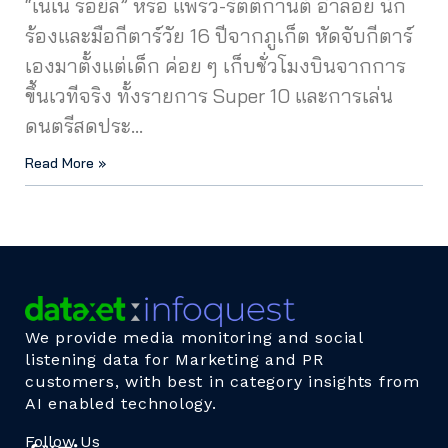
“เนเน่ รอยัล” หรือ แพรว-รัตติกานต์ อำลอย นัก
ร้องและมือกีตาร์วัย 16 ปีจากภูเก็ต หัดจับกีตาร์
เองมาตั้งแต่เด็ก ค่อย ๆ เก็บชั่วโมงบินจากการ
ขึ้นเวทีจริง ทั้งรายการ Super 10 และการเล่น
ดนตรีสดประ…
Read More »
We provide media monitoring and social
listening data for Marketing and PR
customers, with best in category insights from
AI enabled technology.
Follow Us