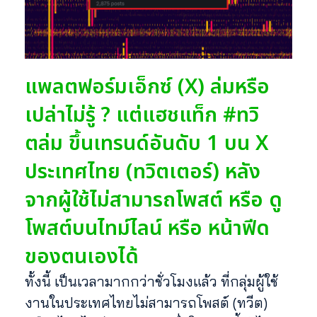
แพลตฟอร์มเอ็กซ์ (X) ล่มหรือ
เปล่าไม่รู้ ? แต่แฮชแท็ก #ทวิ
ตล่ม ขึ้นเทรนด์อันดับ 1 บน X
ประเทศไทย (ทวิตเตอร์) หลัง
จากผู้ใช้ไม่สามารถโพสต์ หรือ ดู
โพสต์บนไทม์ไลน์ หรือ หน้าฟีด
ของตนเองได้
ทั้งนี้ เป็นเวลามากกว่าชั่วโมงแล้ว ที่กลุ่มผู้ใช้
งานในประเทศไทยไม่สามารถโพสต์ (ทวีต)