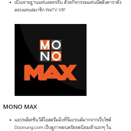
เน้นเจาะฐานแฟนละครจีน ด้วยกิจกรรมแฟนมีตติ้งดาราดัง
ตอบแทนสมาชิก WeTV VIP
MONO MAX
แอปพลิเคชันวิดีโอสตรีมมิงที่รีแบรนด์มากจากเว็บไซต์
Doonung.com เว็บดูภาพยนตร์ยอดนิยมเจ้าแรกๆ ใน