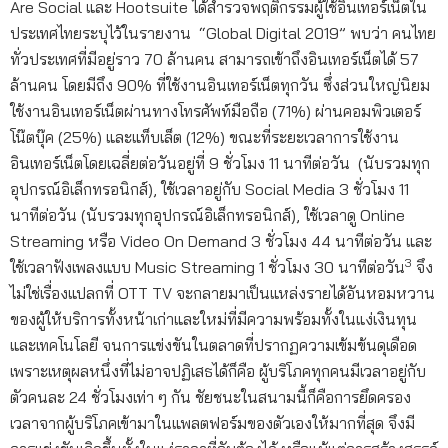
Are Social และ Hootsuite ได้สำรวจพฤติกรรมผู้ใช้อินเทอร์เน็ตใน
ประเทศไทยระบุไว้ในรายงาน “Global Digital 2019” พบว่า คนไทย
ทั่วประเทศที่มีอยู่ราว 70 ล้านคน สามารถเข้าถึงอินเทอร์เน็ตได้ 57
ล้านคน โดยมีถึง 90% ที่ใช้งานอินเทอร์เน็ตทุกวัน ซึ่งส่วนใหญ่นิยม
ใช้งานอินเทอร์เน็ตผ่านทางโทรศัพท์มือถือ (71%) ผ่านคอมพิวเตอร์
โน๊ตบุ๊ค (25%) และแท็บเล็ต (12%) ขณะที่ระยะเวลาการใช้งาน
อินเทอร์เน็ตโดยเฉลี่ยต่อวันอยู่ที่ 9 ชั่วโมง 11 นาทีต่อวัน (นับรวมทุก
อุปกรณ์อิเล็กทรอนิกส์), ใช้เวลาอยู่กับ Social Media 3 ชั่วโมง 11
นาทีต่อวัน (นับรวมทุกอุปกรณ์อิเล็กทรอนิกส์), ใช้เวลาดู Online
Streaming หรือ Video On Demand 3 ชั่วโมง 44 นาทีต่อวัน และ
3
ใช้เวลาฟังเพลงแบบ Music Streaming 1 ชั่วโมง 30 นาทีต่อวัน
จึง
ไม่ใช่เรื่องแปลกที่ OTT TV จะกลายมาเป็นแหล่งรายได้อันหอมหวาน
ของผู้ให้บริการทั้งหน้าเก่าและใหม่ที่มีความพร้อมทั้งในแง่เงินทุน
และเทคโนโลยี จนการแข่งขันในตลาดที่ปรากฏความเข้มข้นดุเดือด
เพราะเหตุผลหนึ่งที่ไม่อาจปฏิเสธได้ก็คือ ผู้บริโภคทุกคนมีเวลาอยู่กับ
ตัวคนละ 24 ชั่วโมงเท่า ๆ กัน ชัยชนะในสนามนี้ก็คือการยึดครอง
เวลาจากผู้บริโภคเข้ามาในแพลตฟอร์มของตัวเองให้มากที่สุด จึงมี