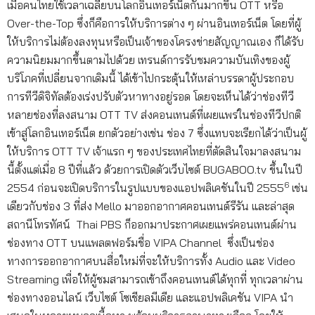
เมื่อคนไทยใช้เวลาเฉลี่ยบนโลกอินเทอร์เน็ตกันมากขึ้น OTT หรือ
Over-the-Top ซึ่งก็คือการให้บริการต่าง ๆ ผ่านอินเทอร์เน็ต โดยที่ผู้
ให้บริการไม่ต้องลงทุนหรือเป็นเจ้าของโครงข่ายสัญญาณเอง ก็ได้รับ
ความนิยมมากขึ้นตามไปด้วย เทรนด์การรับชมความบันเทิงของผู้
บริโภคที่เปลี่ยนจากเดิมนี้ ได้เข้าไปกระตุ้นให้เหล่าบรรดาผู้ประกอบ
การทีวีดิจิทัลต้องเร่งปรับตัวหาทางอยู่รอด โดยจะเห็นได้ว่าช่องทีวี
หลายช่องที่ลงสนาม OTT TV ส่งคอนเทนต์ที่เผยแพร่ในช่องทีวีปกติ
เข้าสู่โลกอินเทอร์เน็ต ยกตัวอย่างเช่น ช่อง 7 ซึ่งแทบจะเรียกได้ว่าเป็นผู้
ให้บริการ OTT TV เจ้าแรก ๆ ของประเทศไทยที่ตัดสินใจมาลงสนาม
นี้ตั้งแต่เมื่อ 8 ปีที่แล้ว ด้วยการเปิดตัวเว็บไซต์ BUGABOO.tv ขึ้นในปี
6
2554 ก่อนจะเปิดบริการในรูปแบบของแอปพลิเคชันในปี 2555
เช่น
เดียวกับช่อง 3 ที่ส่ง Mello มาออกอากาศคอนเทนต์รีรัน และล่าสุด
สถานีโทรทัศน์ Thai PBS ก็ออกมาประกาศเผยแพร่คอนเทนต์ผ่าน
ช่องทาง OTT บนแพลตฟอร์มชื่อ VIPA Channel ซึ่งเป็นช่อง
ทางการออกอากาศบนสื่อใหม่ที่จะให้บริการทั้ง Audio และ Video
Streaming เพื่อให้ผู้ชมสามารถเข้าถึงคอนเทนต์ได้ทุกที่ ทุกเวลาผ่าน
ช่องทางออนไลน์ เว็บไซต์ โซเชียลมีเดีย และแอปพลิเคชัน VIPA นำ