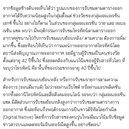
จากข้อมูลข้างต้นจะเห็นได้ว่า รูปแบบของการรับชมตามตารางออก
อากาศได้รับความนิยมสูงในกลุ่มตั้งแต่ ช่วงวัยของกลุ่มเจเนอเรชัน
เอกซ์ ขึ้นไป อย่างไรก็ตาม ในส่วนของกลุ่มเจเนอเรชัน วาย และ เจเนอ
เรชัน แซด พบว่า มีพฤติกรรมการรับชมโทรทัศน์ตามตารางออก
อากาศคู่ขนานไปกับการรับชมแบบย้อนหลัง/ ตามความ ต้องการเพิ่ม
มากขึ้น ซึ่งสะท้อนให้เห็นว่า การแพร่ภาพออกอากาศโทรทัศน์โดย
สถานีส่งสัญญาณภาพออกอากาศ จะมีฐานผู้รับชมเป็นคนช่วงวัย
ตั้งแต่อายุ 42 ปีขึ้นไป ซึ่งสอดคล้องกับแนวโน้มของผู้รับสารทั่วโลก ที่
ระบุว่าโทรทัศน์ คือ พื้นที่ของประชากรอายุ 40 ปีขึ้นไป
สำหรับการรับชมแบบย้อนหลัง หรือการรับชมรายการตามความ
ต้องการ (ออนดีมานด์) ไม่ว่าจะผ่านเว็บไซต์ หรือผ่านแอปพลิเคชัน
จากทั้งสถานีโทรทัศน์และสื่อสังคมออนไลน์ จะพบว่า กลุ่มเจเนอเรชัน
แซด มีสัดส่วนการรับชมย้อนหลังสูงกว่าการรับชมตามตารางการ
ออกอากาศ ซึ่งสะท้อนถึงพฤติกรรมการเป็นชาวดิจิทัลโดยกำเนิด
(Digital Native) โดยที่การรับสารของคนรุ่นใหม่มีแนวโน้มรับข้อมูล
1
ข่าวสารบนแพลตฟอร์มอินเทอร์เน็ตสูงขึ้น อย่างชัดเจน