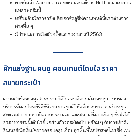
คาดกันว่า Warner อาจถอดคอนเทนต์จาก Netflix มาฉายบน
แพลตฟอร์มนี้
เตรียมจับมือดาราดังผลิตเอกซ์คลูซีฟคอนเทนต์ที่แตกต่างจาก
ค่ายอื่น ๆ
มีกำหนดการเปิดตัวครั้งแรกช่วงกลางปี 2563
ศึกแย่งฐานคนดู คอนเทนต์โดนใจ ราคา
สบายกระเป๋า
ความสำเร็จของอุตสาหกรรมวิดีโอออนดีมานด์มาจากรูปแบบของ
บริการที่ตอบโจทย์วิถีชีวิตของคนยุคดิจิทัลที่ต้องการความยืดหยุ่น
สะดวกสบาย หลุดพ้นจากกรอบเวลาและสถานที่แบบเดิม ๆ ซึ่งส่งให้
อุตสาหกรรมนี้เติบโตขึ้นอย่างก้าวกระโดดไป พร้อม ๆ กับการเข้าถึง
อินเทอร์เน็ตที่แผ่ขยายครอบคลุมเกือบทุกพื้นที่ในประเทศไทย ซึ่ง We