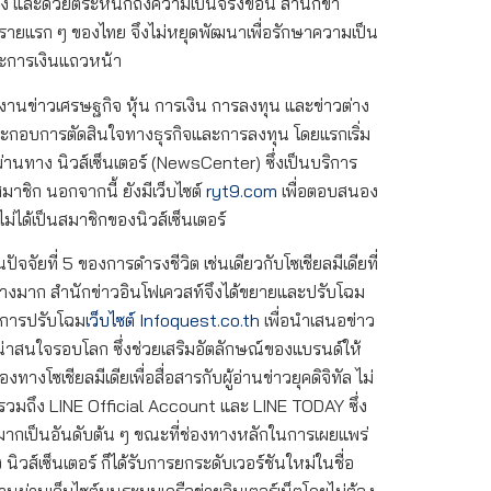
นิ่ง และด้วยตระหนักถึงความเป็นจริงข้อนี้ สำนักข่า
น์รายแรก ๆ ของไทย จึงไม่หยุดพัฒนาเพื่อรักษาความเป็น
ะการเงินแถวหน้า
งานข่าวเศรษฐกิจ หุ้น การเงิน การลงทุน และข่าวต่าง
ประกอบการตัดสินใจทางธุรกิจและการลงทุน โดยแรกเริ่ม
านทาง นิวส์เซ็นเตอร์ (NewsCenter) ซึ่งเป็นบริการ
ชิก นอกจากนี้ ยังมีเว็บไซต์
ryt9.com
เพื่อตอบสนอง
ไม่ได้เป็นสมาชิกของนิวส์เซ็นเตอร์
นปัจจัยที่ 5 ของการดำรงชีวิต เช่นเดียวกับโซเชียลมีเดียที่
่างมาก สำนักข่าวอินโฟเควสท์จึงได้ขยายและปรับโฉม
มีการปรับโฉม
เว็บไซต์ Infoquest.co.th
เพื่อนำเสนอข่าว
น่าสนใจรอบโลก ซึ่งช่วยเสริมอัตลักษณ์ของแบรนด์ให้
่องทางโซเชียลมีเดียเพื่อสื่อสารกับผู้อ่านข่าวยุคดิจิทัล ไม่
รวมถึง LINE Official Account และ LINE TODAY ซึ่ง
ยมากเป็นอันดับต้น ๆ ขณะที่ช่องทางหลักในการเผยแพร่
ิวส์เซ็นเตอร์ ก็ได้รับการยกระดับเวอร์ชันใหม่ในชื่อ