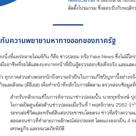
NewsCenter 4
เพื่อให้สามารถใช้
ติดตั้งโปรแกรม ซึ่งตอบรับกับพฤติกร
น์ กับความพยายามหาทางออกของภาครัฐ
งหนึ่งที่แพร่หลายไม่แพ้กัน ก็คือ ข่าวปลอม หรือ Fake News ซึ่งไม่มี
มืออาชีพที่จะได้แสดงบทบาทหน้าที่เป็นผู้ตรวจสอบข้อเท็จจริง และแสดงให
้ว ทุกภาคส่วนต่างตระหนักถึงความจำเป็นในการแก้ไขปัญหานี้อย่างจริงจ
กิจและสังคม (ดีอีเอส) เพื่อทำหน้าที่หลักในการติดตาม ตรวจสอบข้อมูลท
สำหรับหลักเกณฑ์ในการพิจารณาข่าวปลอมนั้น นายพุทธิพงษ์ ปุณณ
3
โอกาสเปิดศูนย์ต่อต้านข่าวปลอมเมื่อวันที่ 1 พฤศจิกายน 2562 ว่า
ระทบต่อชีวิตและทรัพย์สินต่อประชาชนโดยตรง ข่าวที่สร้างความแต
ตลอดจนข่าวที่ทำลายภาพลักษณ์ต่อประเทศ โดยแบ่งออกเป็น 4 
เศรษฐกิจ และหมวดภัยพิบัติ