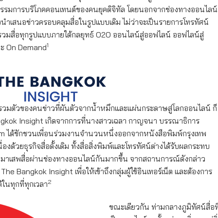
ฤติกรรมการบริโภคคอนเทนต์ของคนยุคดิจิทัล โดยนอกจากช่องทางออนไลน์
ังนำเสนอข่าวครอบคลุมสื่อในรูปแบบเดิม ไม่ว่าจะเป็นรายการโทรทัศน์
วมสื่อทุกรูปแบบภายใต้กลยุทธ์ O2O ออนไลน์สู่ออฟไลน์ ออฟไลน์สู่
1
 และ On Demand
ารรวมตัวของคนข่าวที่ผันตัวจากน้ำหมึกและแผ่นกระดาษสู่โลกออนไลน์ ก็
angkok Insight เกิดจากการที่นางสาวเฉลา กาญจนา บรรณาธิการ
m ได้ชักชวนเพื่อนร่วมงานจำนวนหนึ่งออกจากหนังสือพิมพ์กรุงเทพ
นื่องด้วยธุรกิจสื่อดั้งเดิม ทั้งสื่อสิ่งพิมพ์และโทรทัศน์ต่างได้รับผลกระทบ
ันมาเสพสื่อผ่านช่องทางออนไลน์กันมากขึ้น จากสถานการณ์ดังกล่าว
e Bangkok Insight เพื่อให้เข้าถึงกลุ่มผู้ใช้อินเทอร์เน็ต และต้องการ
2
ในทุกที่ทุกเวลา
ขณะเดียวกัน ท่ามกลางภูมิทัศน์สื่อที