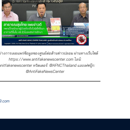
ย่างการเผยแพร่ข้อมูลของศูนย์ต่อต้านข่าวปลอม ผ่านทางเว็บไซต์
https://www.antifakenewscenter.com ไลน์:
nitfakenewscenter ทวิตเตอร์: @AFNCThailand และเฟซบุ๊ก:
@AntiFakeNewsCenter
9.com