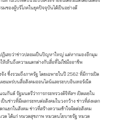
งานผ่านเว็บไซต์บนระบบเครือข่ายอินเตอร์เน็ตโดยไม่ต้อง
รมของผู้บริโภคในยุคปัจจุบันได้เป็นอย่างดี
ใครปฏิเสธว่าข่าวปลอมเป็นปัญหาใหญ่ แต่หากมองอีกมุม
้เห็นถึงความแตกต่างกับสื่อที่ไม่ใช่มืออาชีพ
ัง ซึ่งรวมถึงภาครัฐ โดยเฉพาะในปี 2562 ที่มีการเปิด
ี่เผยแพร่บนสื่อสังคมออนไลน์และระบบอินเทอร์เน็ต
กันต์ รัฐมนตรีว่าการกระทรวงดิจิทัลฯ เปิดเผยใน
เป็นข่าวที่มีผลกระทบต่อสังคมในวงกว้าง ข่าวที่ส่งผลก
กแยกในสังคม ข่าวที่สร้างความเข้าใจผิดต่อสังคม
หมวด ได้แก่ หมวดสุขภาพ หมวดนโยบายรัฐ หมวด