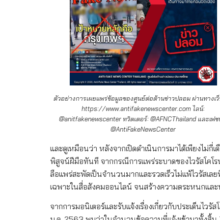
ตัวอย่างการเผยแพร่ข้อมูลของศูนย์ต่อต้านข่าวปลอม ผ่านทางเว็
https://www.antifakenewscenter.com ไลน์:
@anitfakenewscenter ทวิตเตอร์: @AFNCThailand และเฟซบุ
@AntiFakeNewsCenter
และดูเหมือนว่า หลังจากเปิดดำเนินการมาได้เพียงไม่กี่เ
พิสูจน์ฝีมือทันที จากกรณีการแพร่ระบาดของไวรัสโคโรนาส
ลือแพร่สะพัดเป็นจำนวนมากและรวดเร็วไม่แพ้ไวรัสเลยทีเ
เฉพาะในสื่อสังคมออนไลน์ จนสร้างความตระหนกและหวาด
จากการมอนิเตอร์และรับแจ้งเรื่องเกี่ยวกับประเด็นไวรั
ม.ค. 2563 พบว่าในจำนวนข้อความที่แจ้งเข้ามาทั้งสิ้