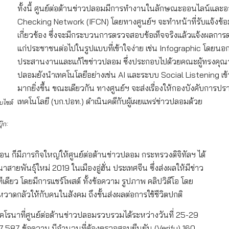
ทั้งนี้ ศูนย์ต่อต้านข่าวปลอมมีการทำงานในลักษณะออนไลน์แล
Checking Network (IFCN) โดยทางศูนย์ฯ จะทำหน้าที่รับแจ้งข้อมู
เกี่ยวข้อง ซึ่งจะมีกระบวนการตรวจสอบข้อเท็จจริงแล้วแจ้งผลการตรว
แก่ประชาชนต่อไปในรูปแบบที่เข้าใจง่าย เช่น Infographic โ
ประสานงานและแก้ไขข่าวปลอม ซึ่งประกอบไปด้วยคณะผู้ทรงคุณวุฒ
ปลอมยังนำเทคโนโลยีอย่างเช่น AI และระบบ Social Listening 
มากยิ่งขึ้น ขณะเดียวกัน ทางศูนย์ฯ จะส่งเรื่องให้กองบังคับ
เทคโนโลยี (บก.ปอท.) ดำเนินคดีกับผู้เผยแพร่ข่าวปลอมด้วย
บไซต์
๊ก:
ดือน ก็มีภารกิจใหญ่ให้ศูนย์ต่อต้านข่าวปลอม กระทรวงดิจิทัลฯ ได้
ายพันธุ์ใหม่ 2019 ในเมืองอู่ฮั่น ประเทศจีน ซึ่งส่งผลให้มีข่าว
ดียว โดยมีการแชร์โพสต์ ทั้งข้อความ รูปภาพ คลิปวิดีโอ โดย
กลัวให้กับคนในสังคม ถึงขั้นส่งผลต่อการใช้ชีวิตปกติ
สโคโรนาที่ศูนย์ต่อต้านข่าวปลอมรวบรวมได้ระหว่างวันที่ 25-29
น 7,587 ข้อความ มีจำนวนที่ต้องตรวจสอบยืนยัน (Verify) 160