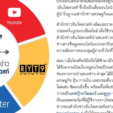
เป็นออนไลน์มาตั้งแต่แรกเริ่มจะอยู่
วอินโฟเควสท์ ซึ่งถือเป็นสื่อออนไล
ผู้นำในฐานะสำนักข่าวเศรษฐกิจแล
สำนักข่าวอินโฟเควสท์ ผลิตและราย
ประเทศในรูปแบบเรียลไทม์ เพื่อใช้
สำนักข่าวอินโฟเควสท์นำเสนอข่าวผ่
ข่าวสารข้อมูลออนไลน์แบบบอกรับสมา
ความต้องการของกลุ่มผู้อ่านทั่วไปที่
ต่อมา เมื่อโทรศัพท์มือถือได้เข้ามาเป็
ได้รับความนิยมในหมู่คนไทยเป็นอย
ช่องทางการนำเสนอข่าว ล่าสุด ได้
เศรษฐกิจ หุ้น การเงิน และประเด็น
โดดเด่น ชัดเจนยิ่งขึ้น พร้อมทั้งเพิ่มช
ว่าจะเป็น
เฟซบุ๊ก
ทวิตเตอร์
และ
ยูทูบ
เป็นแพลตฟอร์มที่มีผู้ใช้งานชาวไท
ข่าวของสำนักข่าวอินโฟเควสท์อย่าง น