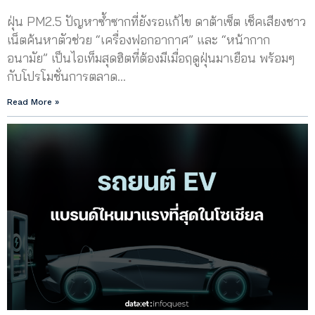
ฝุ่น PM2.5 ปัญหาซ้ำซากที่ยังรอแก้ไข ดาต้าเซ็ต เช็คเสียงชาว
เน็ตค้นหาตัวช่วย “เครื่องฟอกอากาศ” และ “หน้ากาก
อนามัย” เป็นไอเท็มสุดฮิตที่ต้องมีเมื่อฤดูฝุ่นมาเยือน พร้อมๆ
กับโปรโมชั่นการตลาด…
Read More »