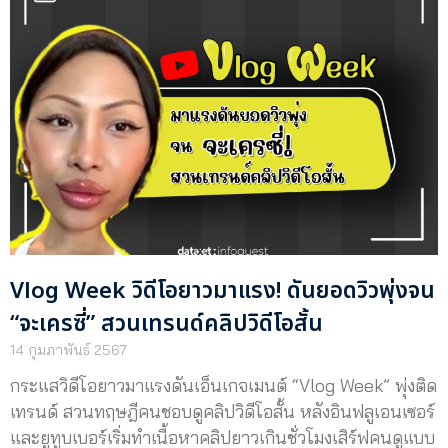
Vlog Week วิดีโอยาวมาแรง! ดันยอดวิวพุ่งจน
“จะเครซี่” สวนเทรนด์คลิปวิดีโอสั้น
14 กุมภาพันธ์ 2567
กระแสวิดีโอยาวมาแรงดันเอ็นเกจเมนต์ “Vlog Week” พุ่งติด
เทรนด์ สวนทฤษฎีคนชอบดูคลิปวิดีโอสั้น หลังอินฟลูเอนเซอร์
และยูทูบเบอร์เริ่มทำเนื้อหาคลิปยาวเกินชั่วโมงเสิร์ฟคนดูแบบ