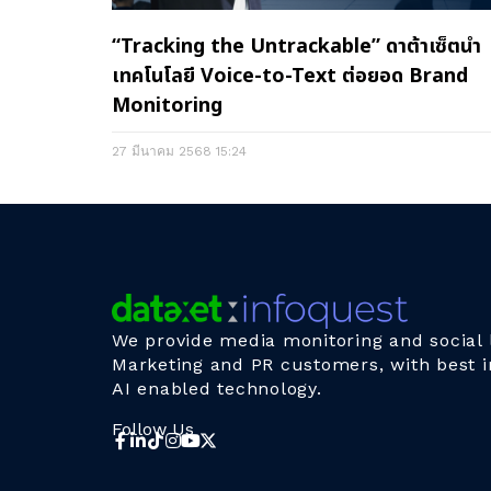
“Tracking the Untrackable” ดาต้าเซ็ตนำ
เทคโนโลยี Voice-to-Text ต่อยอด Brand
Monitoring
27 มีนาคม 2568
15:24
We provide media monitoring and social l
Marketing and PR customers, with best i
AI enabled technology.
Follow Us