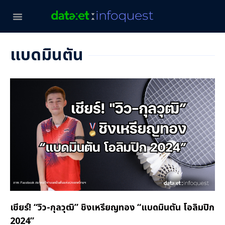
แบดมินตัน
เชียร์! “วิว-กุลวุฒิ” ชิงเหรียญทอง “แบดมินตัน โอลิมปิก
2024”