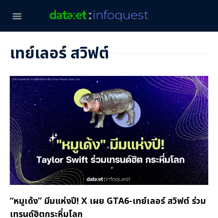
เทย์เลอร์ สวิฟต์
“หมูเด้ง” มีมแห่งปี! X เผย GTA6-เทย์เลอร์ สวิฟต์ ร่วม
เทรนด์ฮิตกระหึ่มโลก