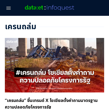
เครนถล่ม
“เครนถล่ม” ขึ้นเทรนด์ X โซเชียลตั้งคำถามมาตรฐาน
ความปลอดภัยโครงการรัฐ