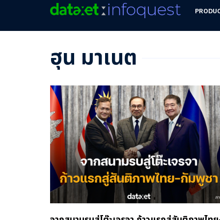
PRODU
ฮุน มาเนต
จากสนามรบสู่โต๊ะเจรจา ก้าวแรกสู่สันติภาพไทย