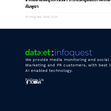
กัมพูชา
31 กรกฎาคม 2568
12:01
We provide media monitoring and social l
Marketing and PR customers, with best i
AI enabled technology.
Follow Us