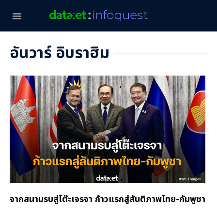
อันวาร์ อิบราฮิม
จากสนามรบสู่โต๊ะเจรจา ก้าวแรกสู่สันติภาพไทย-กัมพูชา