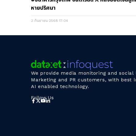
หายปริศนา
2 กันยายน 2568
17:04
We provide media monitoring and social l
Marketing and PR customers, with best i
AI enabled technology.
Follow Us