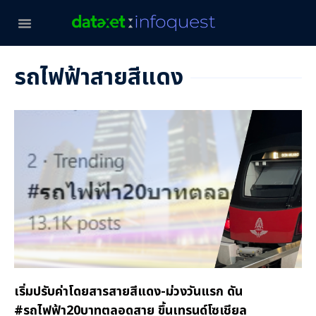
รถไฟฟ้าสายสีแดง
เริ่มปรับค่าโดยสารสายสีแดง-ม่วงวันแรก ดัน
#รถไฟฟ้า20บาทตลอดสาย ขึ้นเทรนด์โซเชียล