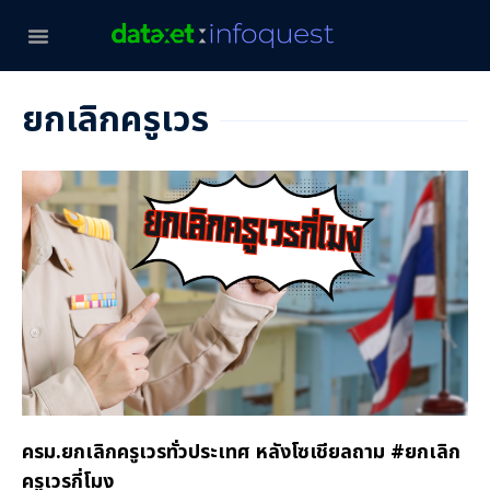
ยกเลิกครูเวร
ครม.ยกเลิกครูเวรทั่วประเทศ หลังโซเชียลถาม #ยกเลิก
ครูเวรกี่โมง