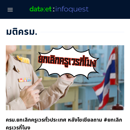
มติครม.
ครม.ยกเลิกครูเวรทั่วประเทศ หลังโซเชียลถาม #ยกเลิก
ครูเวรกี่โมง