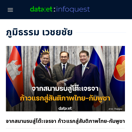
ภูมิธรรม เวชยชัย
จากสนามรบสู่โต๊ะเจรจา ก้าวแรกสู่สันติภาพไทย-กัมพูชา