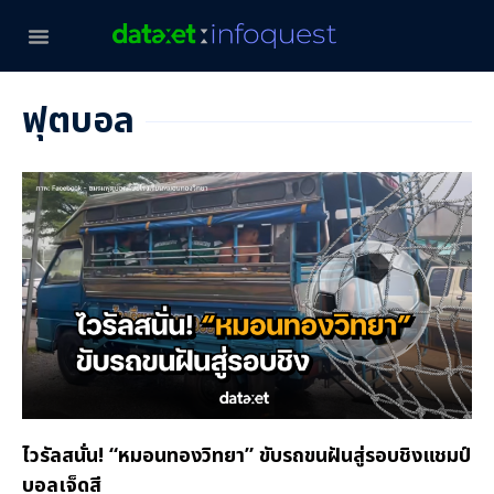
ฟุตบอล
ไวรัลสนั่น! “หมอนทองวิทยา” ขับรถขนฝันสู่รอบชิงแชมป์
บอลเจ็ดสี