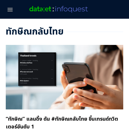
ทักษิณกลับไทย
“ทักษิณ” แลนดิ้ง ดัน #ทักษิณกลับไทย ขึ้นเทรนด์ทวิต
เตอร์อันดับ 1