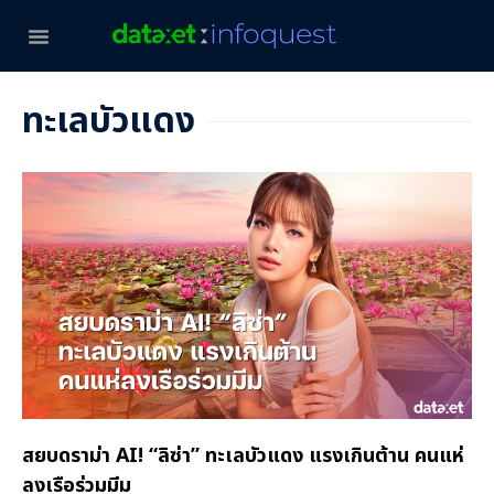
ทะเลบัวแดง
สยบดราม่า AI! “ลิซ่า” ทะเลบัวแดง แรงเกินต้าน คนแห่
ลงเรือร่วมมีม