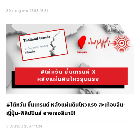
30 กรกฎาคม 2568
15:51
#ไต้หวัน ขึ้นเทรนด์ หลังแผ่นดินไหวแรง สะเทือนจีน-
ญี่ปุ่น-ฟิลิปปินส์ อาจเจอสึนามิ!
3 เมษายน 2567
11:24