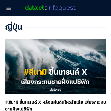
ญี่ปุ่น
#สึนามิ ขึ้นเทรนด์ X หลังแผ่นดินไหวรัสเซีย เสี่ยงกระทบ
ชายฝั่งแปซิฟิก