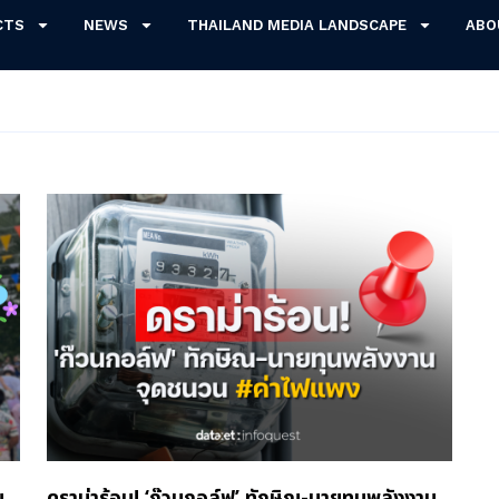
CTS
NEWS
THAILAND MEDIA LANDSCAPE
ABO
ย
ดราม่าร้อน! ‘ก๊วนกอล์ฟ’ ทักษิณ-นายทุนพลังงาน