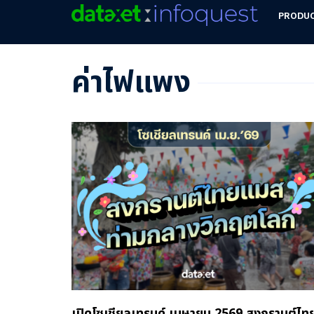
PRODU
ค่าไฟแพง
เปิดโซเชียลเทรนด์ เมษายน 2569 สงกรานต์ไท