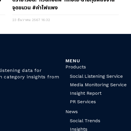
จุดชนวน #ค่าไฟแพง
23 ธันวาคม 2567
16:32
MENU
Products
istening data for
Social Listening Service
n category insights from
Media Monitoring Service
Insight Report
PR Services
News
Social Trends
Insights