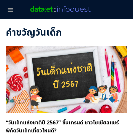
คำขวัญวันเด็ก
“วันเด็กแห่งชาติปี 2567” ขึ้นเทรนด์ ชาวโซเชียลแชร์
พิกัดวันเด็กเที่ยวไหนดี?