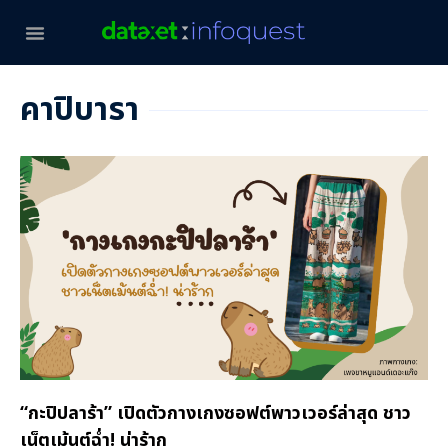
คาปิบารา
“กะปิปลาร้า” เปิดตัวกางเกงซอฟต์พาวเวอร์ล่าสุด ชาว
เน็ตเม้นต์ฉ่ำ! น่าร้าก