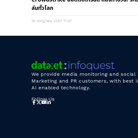
ล่มทั่วโลก
19 กรกฎาคม 2567
17:47
We provide media monitoring and social l
Marketing and PR customers, with best i
AI enabled technology.
Follow Us