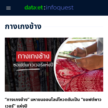
กางเกงช้าง
“กางเกงช้าง” มหาชนออนไลน์โหวตดันเป็น “ซอฟต์พาว
เวอร์” แห่งปี