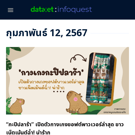
กุมภาพันธ์ 12, 2567
“กะปิปลาร้า” เปิดตัวกางเกงซอฟต์พาวเวอร์ล่าสุด ชาว
เน็ตเม้นต์ฉ่ำ! น่าร้าก