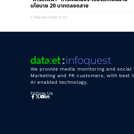
นโยบาย 20 บาทตลอดสาย
2 กันยายน 2568
10:03
We provide media monitoring and social l
Marketing and PR customers, with best i
AI enabled technology.
Follow Us