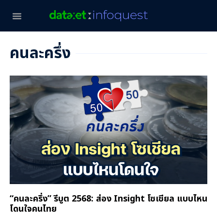
คนละครึ่ง
“คนละครึ่ง” รีบูต 2568: ส่อง Insight โซเชียล แบบไหน
โดนใจคนไทย