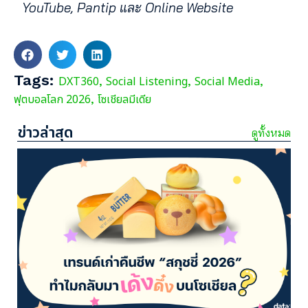
YouTube, Pantip และ Online Website
Tags:
DXT360
Social Listening
Social Media
,
,
,
ฟุตบอลโลก 2026
โซเชียลมีเดีย
,
ข่าวล่าสุด
ดูทั้งหมด