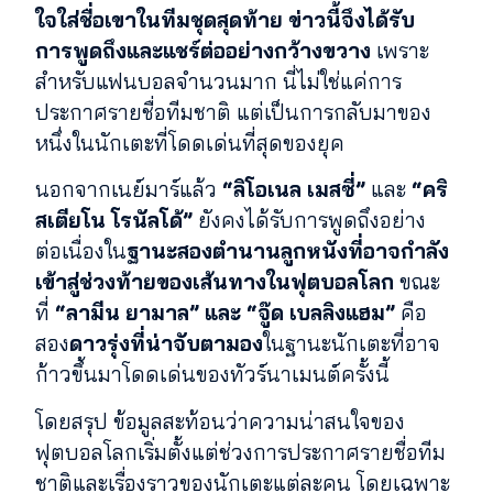
ใจใส่ชื่อเขาในทีมชุดสุดท้าย ข่าวนี้จึงได้รับ
การพูดถึงและแชร์ต่ออย่างกว้างขวาง
เพราะ
สำหรับแฟนบอลจำนวนมาก นี่ไม่ใช่แค่การ
ประกาศรายชื่อทีมชาติ แต่เป็นการกลับมาของ
หนึ่งในนักเตะที่โดดเด่นที่สุดของยุค
นอกจากเนย์มาร์แล้ว
“ลิโอเนล เมสซี่”
และ
“คริ
สเตียโน โรนัลโด้”
ยังคงได้รับการพูดถึงอย่าง
ต่อเนื่องใน
ฐานะสองตำนานลูกหนังที่อาจกำลัง
เข้าสู่ช่วงท้ายของเส้นทางในฟุตบอลโลก
ขณะ
ที่
“ลามีน ยามาล” และ “จู๊ด เบลลิงแฮม”
คือ
สอง
ดาวรุ่งที่น่าจับตามอง
ในฐานะนักเตะที่อาจ
ก้าวขึ้นมาโดดเด่นของทัวร์นาเมนต์ครั้งนี้
โดยสรุป ข้อมูลสะท้อนว่าความน่าสนใจของ
ฟุตบอลโลกเริ่มตั้งแต่ช่วงการประกาศรายชื่อทีม
ชาติและเรื่องราวของนักเตะแต่ละคน โดยเฉพาะ