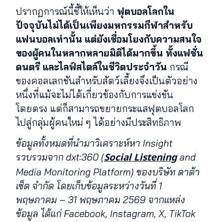
ปรากฏการณ์นี้ชี้ให้เห็นว่า
ฟุตบอลโลกใน
ปัจจุบันไม่ได้เป็นเพียงมหกรรมกีฬาสำหรับ
แฟนบอลเท่านั้น แต่ยังเชื่อมโยงกับความสนใจ
ของผู้คนในหลากหลายมิติได้มากขึ้น ทั้งแฟชั่น
ดนตรี และไลฟ์สไตล์ในชีวิตประจำวัน
กรณี
ของคอลเลกชันสำหรับสัตว์เลี้ยงจึงเป็นตัวอย่าง
หนึ่งที่แม้จะไม่ได้เกี่ยวข้องกับการแข่งขัน
โดยตรง แต่ก็สามารถขยายกระแสฟุตบอลโลก
ไปสู่กลุ่มผู้คนใหม่ ๆ ได้อย่างมีประสิทธิภาพ
ข้อมูลทั้งหมดที่นำมาวิเคราะห์หา Insight
Social Listening
รวบรวมจาก dxt:360 (
and
Media Monitoring Platform) ของบริษัท ดาต้า
เซ็ต จำกัด โดยเก็บข้อมูลระหว่างวันที่ 1
พฤษภาคม – 31 พฤษภาคม 2569 จากแหล่ง
ข้อมูล ได้แก่ Facebook, Instagram, X, TikTok