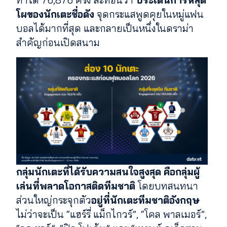
ทำได้ 76,876 ครั้ง สะท้อนว่า
ประเด็นการหลุด
โผของนักเตะชื่อดัง
จุดกระแสพูดคุยในหมู่แฟน
บอลได้มากที่สุด และกลายเป็นหนึ่งในดราม่า
สำคัญก่อนเปิดสนาม
กลุ่มนักเตะที่ได้รับความสนใจสูงสุด คือกลุ่มผู้
เล่นที่พลาดโอกาสติดทีมชาติ
โดยบทสนทนา
ส่วนใหญ่กระจุกตัว
อยู่ที่นักเตะทีมชาติอังกฤษ
ไม่ว่าจะเป็น “แฮร์รี่ แม็กไกวร์”, “โคล พาลเมอร์”,