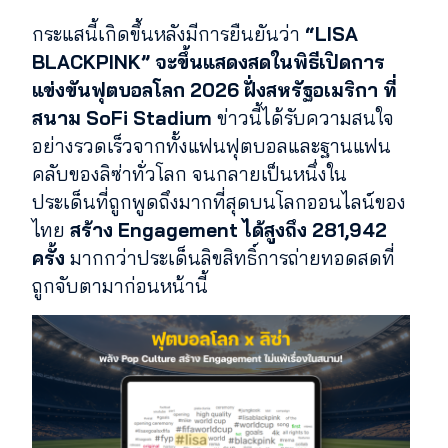
กระแสนี้เกิดขึ้นหลังมีการยืนยันว่า
“LISA
BLACKPINK” จะขึ้นแสดงสดในพิธีเปิดการ
แข่งขันฟุตบอลโลก 2026 ฝั่งสหรัฐอเมริกา ที่
สนาม SoFi Stadium
ข่าวนี้ได้รับความสนใจ
อย่างรวดเร็วจากทั้งแฟนฟุตบอลและฐานแฟน
คลับของลิซ่าทั่วโลก จนกลายเป็นหนึ่งใน
ประเด็นที่ถูกพูดถึงมากที่สุดบนโลกออนไลน์ของ
ไทย
สร้าง Engagement ได้สูงถึง
281,942
ครั้ง
มากกว่าประเด็นลิขสิทธิ์การถ่ายทอดสดที่
ถูกจับตามาก่อนหน้านี้