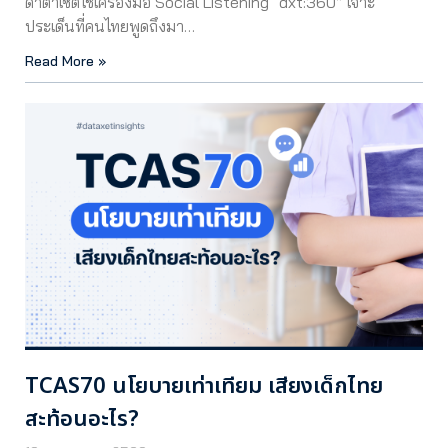
ดาต้าเซ็ตใช้เครื่องมือ Social Listening “dxt:360” เจาะ
ประเด็นที่คนไทยพูดถึงมา…
Read More »
TCAS70 นโยบายเท่าเทียม เสียงเด็กไทย
สะท้อนอะไร?