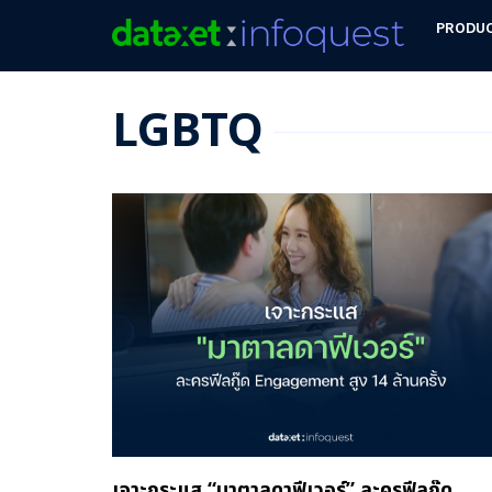
PRODU
LGBTQ
เจาะกระแส “มาตาลดาฟีเวอร์” ละครฟีลกู๊ด