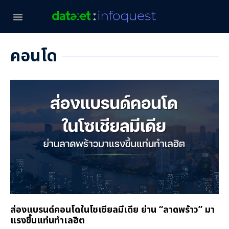
คอนโด
ส่องแบรนด์คอนโดในโซเชียลมีเดีย ย่าน “ลาดพร้าว” มา
แรงขึ้นแท่นทำเลฮิต