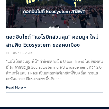
ถอดอินไซต์ “แอโรบิกสวนลุม” คอมมูฯ ใหม่
สายฟิต Ecosystem ของคนเมือง
30 เมษายน 2569
“แอโรบิกสวนลุมพินี” กำลังกลายเป็น Urban Trend ใหม่ของคน
เมือง จากข้อมูล Social Listening พบ Engagement กว่า 2.6
ล้านครั้ง และ TikTok เป็นแพลตฟอร์มหลักที่ขับเคลื่อนกระแส
สะท้อนการเปลี่ยนบทบาทพื้นที่สาธา…
Read More »