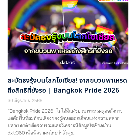
สะบัดธงรุ้งบนโลกโซเชียล! จากขบวนพาเหรด
ถึงสิทธิที่ยังรอ | Bangkok Pride 2026
30 มิถุนายน 2569
“Bangkok Pride 2026” ไม่ได้มีแค่ขบวนพาเหรดสุดอลังการ
แต่คือพื้นที่สะท้อนเสียงของผู้คนตลอดเดือนแห่งความหลาก
หลาย ดาต้าเซ็ตรวบรวมและวิเคราะห์ข้อมูลโซเชียลผ่าน
dxt:360 เพื่อฟังว่าคนไทยกำลังคุย…