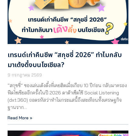
เทรนด์เก่าคืนชีพ “สกุชชี่ 2026” ทำไมกลับ
มาเด้งดึ๋งบนโซเชียล?
9 กรกฎาคม 2569
“สกุชชี่” ของเล่นเด้งดึ๋งที่เคยฮิตเมื่อเกือบ 10 ปีก่อน กลับมาครอง
ฟีดโซเชียลอีกครั้งในปี 2026 ดาต้าเซ็ตใช้ Social Listening
(dxt:360) ถอดรหัสว่าทำไมกระแสนี้ถึงสะเทือนทั้งเศรษฐกิจ
ฐานราก…
Read More »