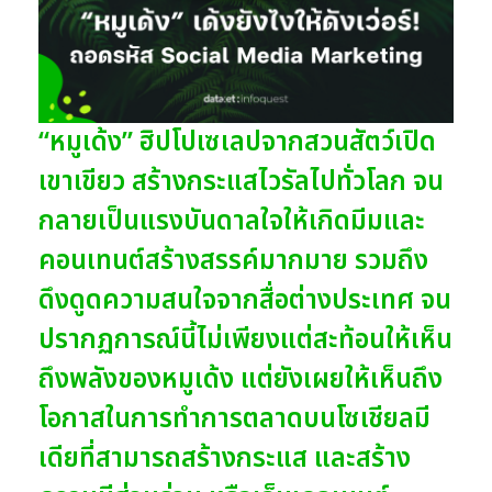
“หมูเด้ง” ฮิปโปเซเลปจากสวนสัตว์เปิด
เขาเขียว สร้างกระแสไวรัลไปทั่วโลก จน
กลายเป็นแรงบันดาลใจให้เกิดมีมและ
คอนเทนต์สร้างสรรค์มากมาย รวมถึง
ดึงดูดความสนใจจากสื่อต่างประเทศ จน
ปรากฏการณ์นี้ไม่เพียงแต่สะท้อนให้เห็น
ถึงพลังของหมูเด้ง แต่ยังเผยให้เห็นถึง
โอกาสในการทำการตลาดบนโซเชียลมี
เดียที่สามารถสร้างกระแส และสร้าง