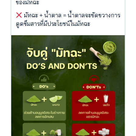
ของมัทฉะ
มัทฉะ + น้ำตาล = น้ำตาลจะขัดขวางการ
ดูดซึมสารที่มีประโยชน์ในมัทฉะ