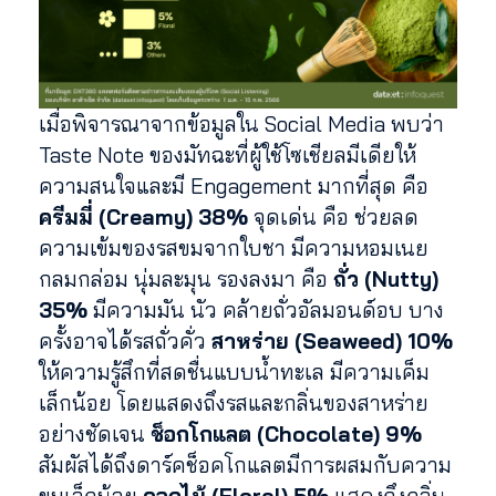
เมื่อพิจารณาจากข้อมูลใน Social Media พบว่า
Taste Note ของมัทฉะที่ผู้ใช้โซเชียลมีเดียให้
ความสนใจและมี Engagement มากที่สุด คือ
ครีมมี่ (Creamy) 38%
จุดเด่น คือ ช่วยลด
ความเข้มของรสขมจากใบชา มีความหอมเนย
กลมกล่อม นุ่มละมุน รองลงมา คือ
ถั่ว (Nutty)
35%
มีความมัน นัว คล้ายถั่วอัลมอนด์อบ บาง
ครั้งอาจได้รสถั่วคั่ว
สาหร่าย (Seaweed) 10%
ให้ความรู้สึกที่สดชื่นแบบน้ำทะเล มีความเค็ม
เล็กน้อย โดยแสดงถึงรสและกลิ่นของสาหร่าย
อย่างชัดเจน
ช็อกโกแลต (Chocolate) 9%
สัมผัสได้ถึงดาร์คช็อคโกแลตมีการผสมกับความ
ขมเล็กน้อย
ดอกไม้ (Floral) 5%
แสดงถึงกลิ่น