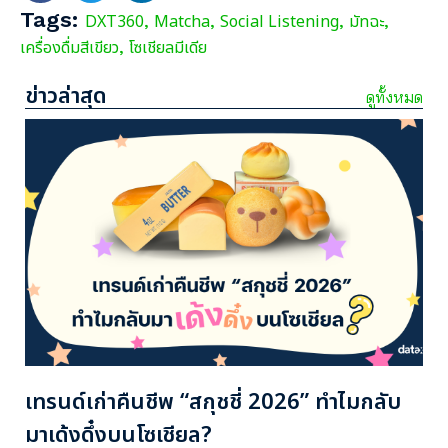
Tags:
DXT360
Matcha
Social Listening
มัทฉะ
,
,
,
,
เครื่องดื่มสีเขียว
โซเชียลมีเดีย
,
ข่าวล่าสุด
ดูทั้งหมด
เทรนด์เก่าคืนชีพ “สกุชชี่ 2026” ทำไมกลับ
มาเด้งดึ๋งบนโซเชียล?