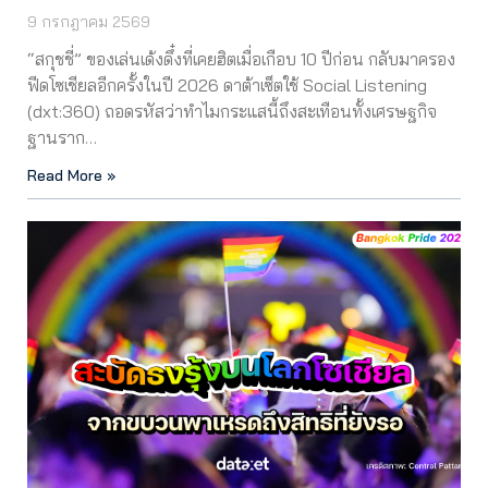
9 กรกฎาคม 2569
“สกุชชี่” ของเล่นเด้งดึ๋งที่เคยฮิตเมื่อเกือบ 10 ปีก่อน กลับมาครอง
ฟีดโซเชียลอีกครั้งในปี 2026 ดาต้าเซ็ตใช้ Social Listening
(dxt:360) ถอดรหัสว่าทำไมกระแสนี้ถึงสะเทือนทั้งเศรษฐกิจ
ฐานราก…
Read More »