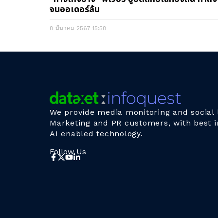
จนออเดอร์ล้น
8 มีนาคม 2567
15:58
We provide media monitoring and social l
Marketing and PR customers, with best i
AI enabled technology.
Follow Us