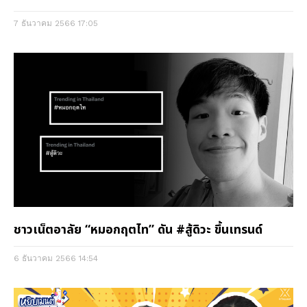
7 ธันวาคม 2566
17:05
ชาวเน็ตอาลัย “หมอกฤตไท” ดัน #สู้ดิวะ ขึ้นเทรนด์
6 ธันวาคม 2566
14:54