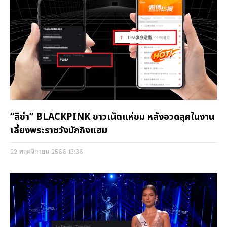
“ลิซ่า” BLACKPINK ชาวเน็ตแห่ชม หลังอวดลุคในงาน
เลี้ยงพระราชวังบักกิงแฮม
22 พฤศจิกายน 2566
13:36