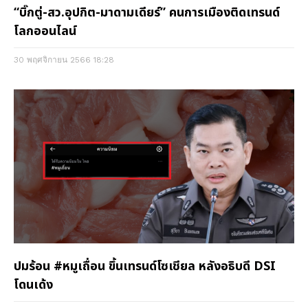
“บิ๊กตู่-สว.อุปกิต-มาดามเดียร์” คนการเมืองติดเทรนด์
โลกออนไลน์
30 พฤศจิกายน 2566
18:28
ปมร้อน #หมูเถื่อน ขึ้นเทรนด์โซเชียล หลังอธิบดี DSI
โดนเด้ง