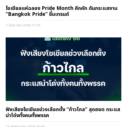
โซเชียลแห่ฉลอง Pride Month คึกคัก ดันกระแสงาน
“Bangkok Pride” ขึ้นเทรนด์
7 มิถุนายน 2566
17:05
ฟังเสียงโซเชียลช่วงเลือกตั้ง “ก้าวไกล” สุดฮอต กระแส
นำโด่งทั้งคนทั้งพรรค
23 พฤษภาคม 2566
15:44