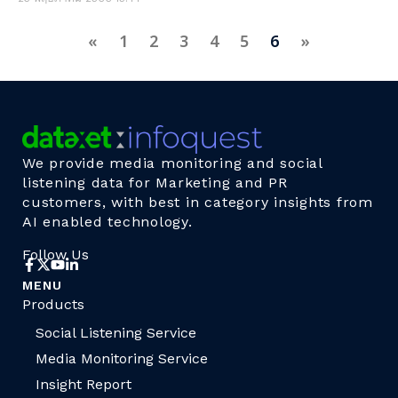
«
1
2
3
4
5
6
»
We provide media monitoring and social
listening data for Marketing and PR
customers, with best in category insights from
AI enabled technology.
Follow Us
MENU
Products
Social Listening Service
Media Monitoring Service
Insight Report