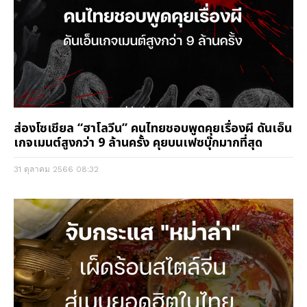
ส่องโซเชียล “ฮาโลวีน” คนไทยชอบพูดคุยเรื่องผี ดันเอ็น
เกจเมนต์สูงกว่า 9 ล้านครั้ง คุยบนเฟซบุ๊กมากที่สุด
31 ตุลาคม 2566
08:32